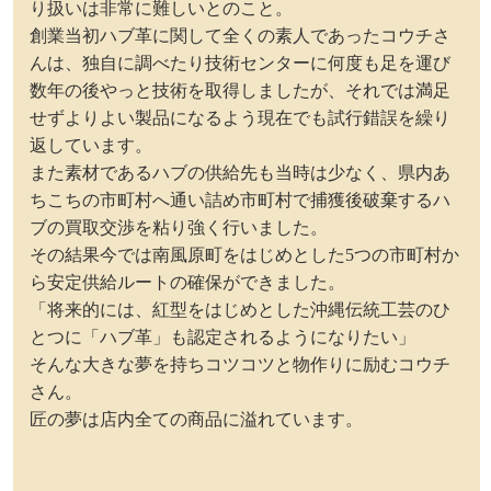
り扱いは非常に難しいとのこと。
創業当初ハブ革に関して全くの素人であったコウチさ
んは、独自に調べたり技術センターに何度も足を運び
数年の後やっと技術を取得しましたが、それでは満足
せずよりよい製品になるよう現在でも試行錯誤を繰り
返しています。
また素材であるハブの供給先も当時は少なく、県内あ
ちこちの市町村へ通い詰め市町村で捕獲後破棄するハ
ブの買取交渉を粘り強く行いました。
その結果今では南風原町をはじめとした5つの市町村か
ら安定供給ルートの確保ができました。
「将来的には、紅型をはじめとした沖縄伝統工芸のひ
とつに「ハブ革」も認定されるようになりたい」
そんな大きな夢を持ちコツコツと物作りに励むコウチ
さん。
匠の夢は店内全ての商品に溢れています。