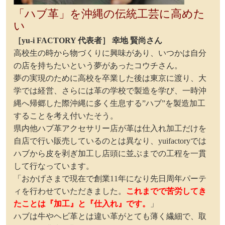
「ハブ革」を沖縄の伝統工芸に高めた
い
［yu-i FACTORY 代表者］ 幸地 賢尚さん
高校生の時から物づくりに興味があり、いつかは自分
の店を持ちたいという夢があったコウチさん。
夢の実現のために高校を卒業した後は東京に渡り、大
学では経営、さらには革の学校で製造を学び、一時沖
縄へ帰郷した際沖縄に多く生息する”ハブ”を製造加工
することを考え付いたそう。
県内他ハブ革アクセサリー店が革は仕入れ加工だけを
自店で行い販売しているのとは異なり、yuifactoryでは
ハブから皮を剥ぎ加工し店頭に並ぶまでの工程を一貫
して行なっています。
「おかげさまで現在で創業11年になり先日周年パーテ
ィを行わせていただきました。
これまでで苦労してき
たことは『加工』と『仕入れ』です。
」
ハブは牛やヘビ革とは違い革がとても薄く繊細で、取