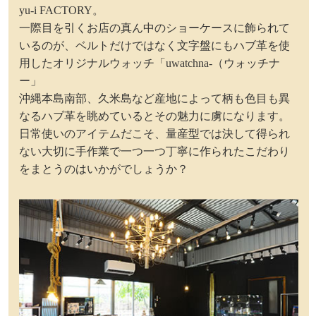
yu-i FACTORY。
一際目を引くお店の真ん中のショーケースに飾られて
いるのが、ベルトだけではなく文字盤にもハブ革を使
用したオリジナルウォッチ「uwatchna-（ウォッチナ
ー」
沖縄本島南部、久米島など産地によって柄も色目も異
なるハブ革を眺めているとその魅力に虜になります。
日常使いのアイテムだこそ、量産型では決して得られ
ない大切に手作業で一つ一つ丁寧に作られたこだわり
をまとうのはいかがでしょうか？