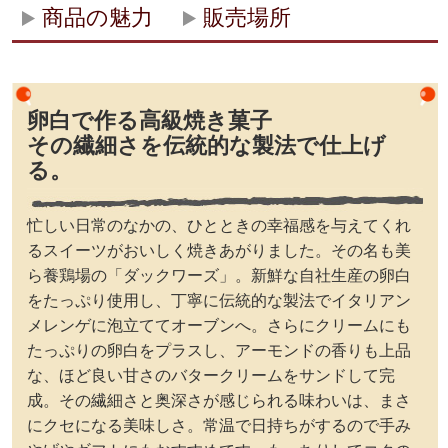
商品の魅力
販売場所
卵白で作る高級焼き菓子
その繊細さを伝統的な製法で仕上げ
る。
忙しい日常のなかの、ひとときの幸福感を与えてくれ
るスイーツがおいしく焼きあがりました。その名も美
ら養鶏場の「ダックワーズ」。新鮮な自社生産の卵白
をたっぷり使用し、丁寧に伝統的な製法でイタリアン
メレンゲに泡立ててオーブンへ。さらにクリームにも
たっぷりの卵白をプラスし、アーモンドの香りも上品
な、ほど良い甘さのバタークリームをサンドして完
成。その繊細さと奥深さが感じられる味わいは、まさ
にクセになる美味しさ。常温で日持ちがするので手み